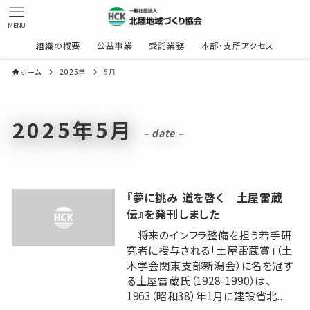
MENU
組織の概要
公益事業
受託業務
本部・支所アクセス
ホーム
2025年
5月
2025年5月
– date –
『夢に挑み 道を啓く 土屋雷蔵
伝』を発刊しました
将来のインフラ整備を担う若手研
究者に授与される「土屋雷蔵賞」（土
木学会関東支部新潟会）に名を冠す
る土屋雷蔵氏（1928-1990）は、
1963（昭和38）年1月に建設省北...