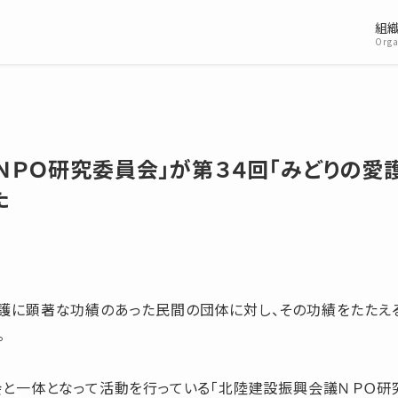
組
Orga
ＮＰＯ研究委員会」が第３４回「みどりの愛
た
護に顕著な功績のあった民間の団体に対し、その功績をたたえ
。
会と一体となって活動を行っている「北陸建設振興会議ＮＰＯ研究